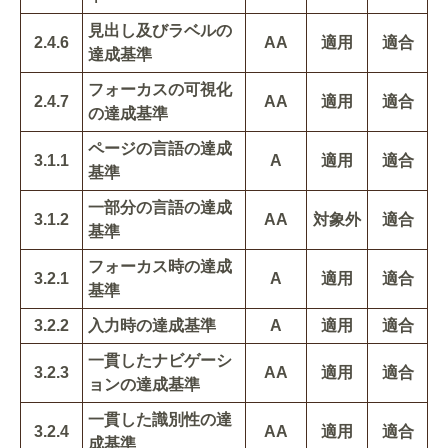
見出し及びラベルの
2.4.6
AA
適用
適合
達成基準
フォーカスの可視化
2.4.7
AA
適用
適合
の達成基準
ページの言語の達成
3.1.1
A
適用
適合
基準
一部分の言語の達成
3.1.2
AA
対象外
適合
基準
フォーカス時の達成
3.2.1
A
適用
適合
基準
3.2.2
入力時の達成基準
A
適用
適合
一貫したナビゲーシ
3.2.3
AA
適用
適合
ョンの達成基準
一貫した識別性の達
3.2.4
AA
適用
適合
成基準