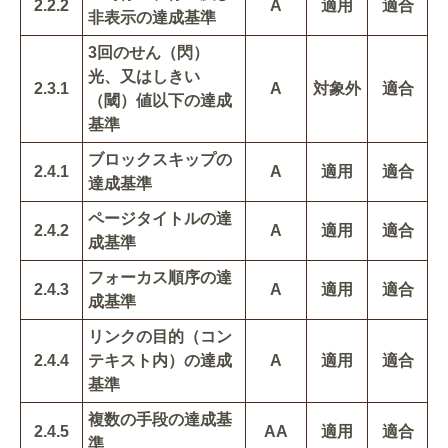
2.2.2
A
適用
適合
非表示の達成基準
3回のせん（閃）
光、又はしきい
2.3.1
A
対象外
適合
（閾）値以下の達成
基準
ブロックスキップの
2.4.1
A
適用
適合
達成基準
ページタイトルの達
2.4.2
A
適用
適合
成基準
フォーカス順序の達
2.4.3
A
適用
適合
成基準
リンクの目的（コン
2.4.4
テキスト内）の達成
A
適用
適合
基準
複数の手段の達成基
2.4.5
AA
適用
適合
準