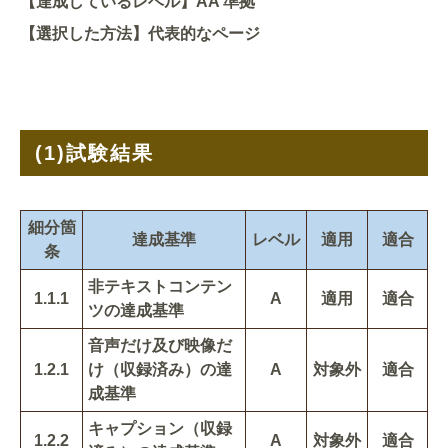
【達成しているレベル】AA 準拠
【選択した方法】代表的なページ
(1)
試験結果
細分箇
達成基準
レベル
適用
適合
条
非テキストコンテン
1.1.1
A
適用
適合
ツの達成基準
音声だけ及び映像だ
1.2.1
け（収録済み）の達
A
対象外
適合
成基準
キャプション（収録
1.2.2
A
対象外
適合