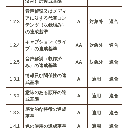
済み）の達成基準
音声解説又はメディ
アに対する代替コン
1.2.3
A
対象外
適合
テンツ（収録済み）
の達成基準
キャプション（ライ
1.2.4
AA
対象外
適合
ブ）の達成基準
音声解説（収録済
1.2.5
AA
対象外
適合
み）の達成基準
情報及び関係性の達
1.3.1
A
適用
適合
成基準
意味のある順序の達
1.3.2
A
適用
適合
成基準
感覚的な特徴の達成
1.3.3
A
適用
適合
基準
1.4.1
色の使用の達成基準
A
適用
適合