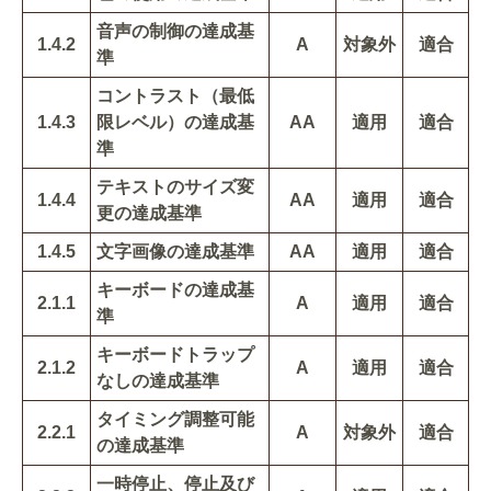
音声の制御の達成基
1.4.2
A
対象外
適合
準
コントラスト（最低
1.4.3
限レベル）の達成基
AA
適用
適合
準
テキストのサイズ変
1.4.4
AA
適用
適合
更の達成基準
1.4.5
文字画像の達成基準
AA
適用
適合
キーボードの達成基
2.1.1
A
適用
適合
準
キーボードトラップ
2.1.2
A
適用
適合
なしの達成基準
タイミング調整可能
2.2.1
A
対象外
適合
の達成基準
一時停止、停止及び