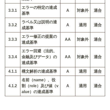
エラーの特定の達成
3.3.1
A
対象外
適合
基準
ラベル又は説明の達
3.3.2
A
適用
適合
成基準
エラー修正の提案の
3.3.3
AA
対象外
適合
達成基準
エラー回避（法的、
3.3.4
金融及びデータ）の
AA
対象外
適合
達成基準
4.1.1
構文解析の達成基準
A
適用
適合
名前（name）、役
4.1.2
割（role）及び値（v
A
適用
適合
alue）の達成基準