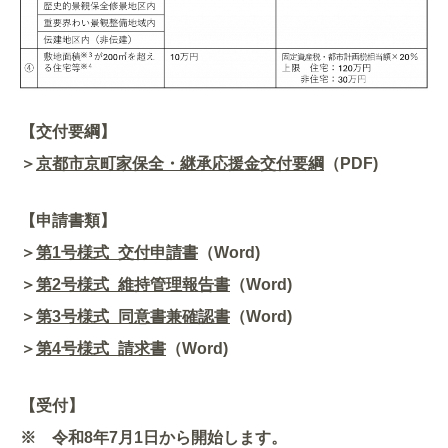
【交付要綱】
＞
京都市京町家保全・継承応援金交付要綱
（PDF)
【申請書類】
＞
第1号様式_交付申請書
（Word)
＞
第2号様式_維持管理報告書
（Word)
＞
第3号様式_同意書兼確認書
（Word)
＞
第4号様式_請求書
（Word)
【受付】
※ 令和8年7月1日から開始します。