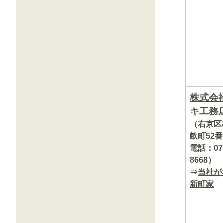
株式会
キ工務
（右京区
畝町52番
電話：075
8668）
⇒
当社が
新町家