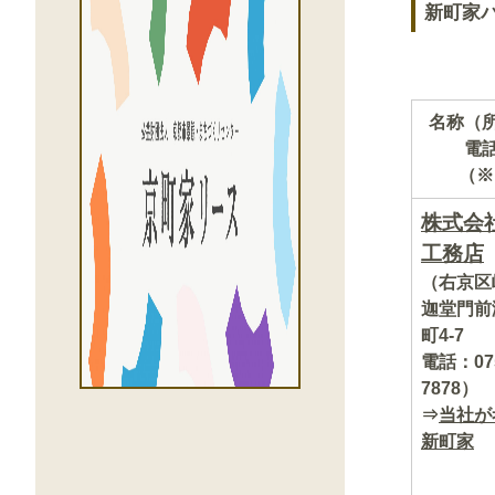
新町家
名称（
電
（※
株式会
工務店
（右京区
迦堂門前
町4-7
電話：075
7878）
⇒
当社が
新町家