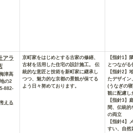
社アラ
京町家をはじめとする古家の修繕、
【指針1】
古材を活用した住宅の設計施工。 伝
とつながる
店
統的な意匠と技術を新町家に継承し
【指針2】
梅津高
つつ、魅力的な京都の景観が保てる
たデザイン
地の2
よう日々努めております。
(うなぎの
‐882‐
観に配慮し
【指針3】
考える
間、伝統的
の両立
【指針4】
すい、自然