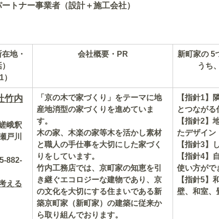
パートナー事業者（設計＋施工会社）
所在地・
会社概要・PR
新町家の 
話）
うち、
1）
社竹内
「京の木で家づくり」をテーマに地
【指針1】
産地消型の家づくりを進めていま
とつながる
す。
【指針2】
嵯峨釈
木の家、木楽の家等木を活かし素材
たデザイン
瀬戸川
と職人の手仕事を大切にした家づく
【指針3】
りをしています。
【指針4】
-882-
竹内工務店では、京町家の知恵を引
使い方がで
き継ぐエコロジーな建物であり、京
【指針5】
考える
の文化を大切にする住まいである新
壁、和室、
築京町家（新町家）の建築に従来か
ら取り組んでおります。