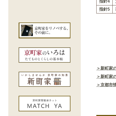
指針4
指針5
＞新町家の
＞新町家の
＞京都市