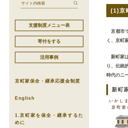
(1)
京
支援制度メニュー表
京都市で
く、京町
寄付をする
新町家は
活用事例
り、伝統
時代のニ
京町家保全・継承応援金制度
新町
English
1.京町家を保全・継承するた
めに