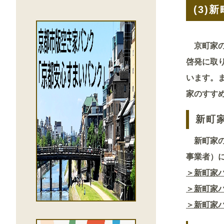
(3)
新
京町家の
啓発に取
います。
家のすす
新町
新町家の
事業者）
＞新町家
＞新町家
＞新町家