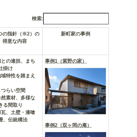
検索:
5つの指針（※2）の
新町家の事例
 得意な内容
隣との連担、まち
事例1（紫野の家）
仕掛け
地域特性を踏まえ
しつらい空間
自然素材、多様な
きる間取り
和瓦、土壁・漆喰
畳、伝統構法
事例2（双ヶ岡の庵）