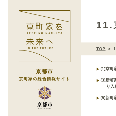
1
TOP
(1)
京町
京都市
京町家の総合情報サイト
(3)
新町
り入
(5)
新町