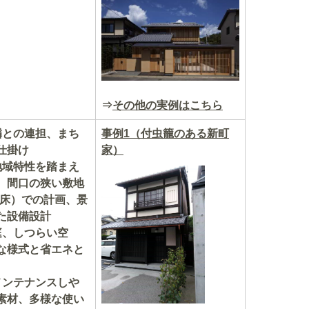
⇒
その他の実例はこちら
隣との連担、まち
事例1（付虫籠のある新町
仕掛け
家）
地域特性を踏まえ
、間口の狭い敷地
寝床）での計画、景
た設備設計
庭、しつらい空
な様式と省エネと
メンテナンスしや
素材、多様な使い