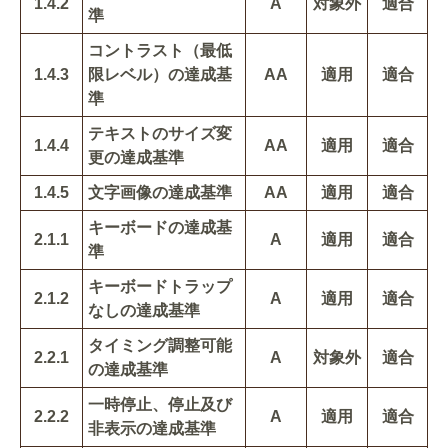
1.4.2
A
対象外
適合
準
コントラスト（最低
1.4.3
限レベル）の達成基
AA
適用
適合
準
テキストのサイズ変
1.4.4
AA
適用
適合
更の達成基準
1.4.5
文字画像の達成基準
AA
適用
適合
キーボードの達成基
2.1.1
A
適用
適合
準
キーボードトラップ
2.1.2
A
適用
適合
なしの達成基準
タイミング調整可能
2.2.1
A
対象外
適合
の達成基準
一時停止、停止及び
2.2.2
A
適用
適合
非表示の達成基準