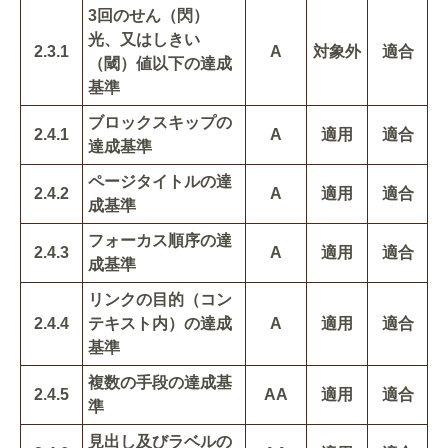
3回のせん（閃）
光、又はしきい
2.3.1
A
対象外
適合
（閾）値以下の達成
基準
ブロックスキップの
2.4.1
A
適用
適合
達成基準
ページタイトルの達
2.4.2
A
適用
適合
成基準
フォーカス順序の達
2.4.3
A
適用
適合
成基準
リンクの目的（コン
2.4.4
テキスト内）の達成
A
適用
適合
基準
複数の手段の達成基
2.4.5
AA
適用
適合
準
見出し及びラベルの