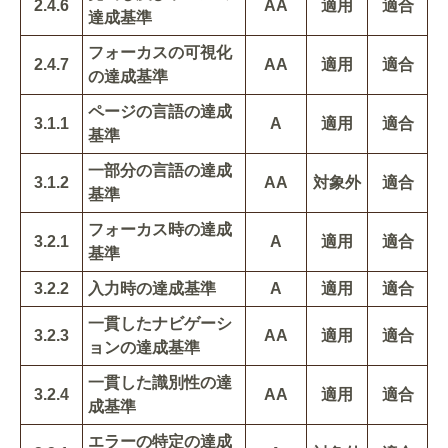
2.4.6
AA
適用
適合
達成基準
フォーカスの可視化
2.4.7
AA
適用
適合
の達成基準
ページの言語の達成
3.1.1
A
適用
適合
基準
一部分の言語の達成
3.1.2
AA
対象外
適合
基準
フォーカス時の達成
3.2.1
A
適用
適合
基準
3.2.2
入力時の達成基準
A
適用
適合
一貫したナビゲーシ
3.2.3
AA
適用
適合
ョンの達成基準
一貫した識別性の達
3.2.4
AA
適用
適合
成基準
エラーの特定の達成