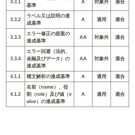
3.3.1
A
対象外
適合
基準
ラベル又は説明の達
3.3.2
A
適用
適合
成基準
エラー修正の提案の
3.3.3
AA
対象外
適合
達成基準
エラー回避（法的、
3.3.4
金融及びデータ）の
AA
対象外
適合
達成基準
4.1.1
構文解析の達成基準
A
適用
適合
名前（name）、役
4.1.2
割（role）及び値（v
A
適用
適合
alue）の達成基準