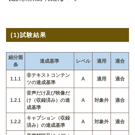
(1)
試験結果
細分箇
達成基準
レベル
適用
適合
条
非テキストコンテン
1.1.1
A
適用
適合
ツの達成基準
音声だけ及び映像だ
1.2.1
け（収録済み）の達
A
対象外
適合
成基準
キャプション（収録
1.2.2
A
対象外
適合
済み）の達成基準