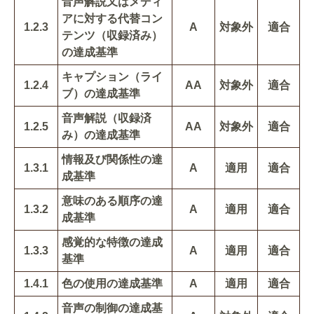
音声解説又はメディ
アに対する代替コン
1.2.3
A
対象外
適合
テンツ（収録済み）
の達成基準
キャプション（ライ
1.2.4
AA
対象外
適合
ブ）の達成基準
音声解説（収録済
1.2.5
AA
対象外
適合
み）の達成基準
情報及び関係性の達
1.3.1
A
適用
適合
成基準
意味のある順序の達
1.3.2
A
適用
適合
成基準
感覚的な特徴の達成
1.3.3
A
適用
適合
基準
1.4.1
色の使用の達成基準
A
適用
適合
音声の制御の達成基