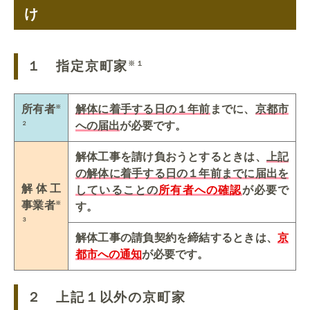
け
１ 指定京町家
※１
所有者
解体に着手する日の１年前
までに、
京都市
※
への届出
が必要です。
２
解体工事を請け負おうとするときは、
上記
の解体に着手する日の１年前までに届出を
解体工
していることの
所有者への確認
が必要で
事業者
※
す。
３
解体工事の請負契約を締結するときは、
京
都市への通知
が必要です。
２ 上記１以外の京町家