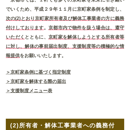
でいくため、平成２９年１１月に京町家条例を制定し、
次の(2)とおり京町家所有者及び解体工事業者の方に義務
付けしております
。
京都市内で物件を扱う場合は、遵守
いただく
とともに、
京町家を解体しようとする所有者等
に対し、解体の事前届出制度、支援制度等の積極的な情
報提供
をお願いいたします。
＞京町家条例に基づく指定制度
＞京町家を解体する際の届出
＞支援制度メニュー表
(2)
所有者・解体工事業者への義務付