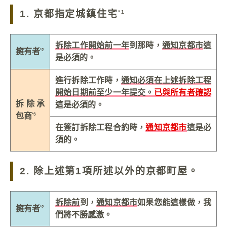
1. 京都指定城鎮住宅
*1
拆除工作開始前一年
到那時，
通知京都市
這
擁有者
*2
是必須的。
進行拆除工作時，
通知必須在上述拆除工程
開始日期前至少一年提交。
已與所有者確認
拆除承
這是必須的。
包商
*3
在簽訂拆除工程合約時，
通知京都市
這是必
須的。
2. 除上述第1項所述以外的京都町屋。
拆除前
到，
通知京都市
如果您能這樣做，我
擁有者
*2
們將不勝感激。