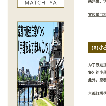
感兴趣，
宣传单“京
(6)
小
为了鼓励
集》的小
此外，京
京都灯塔