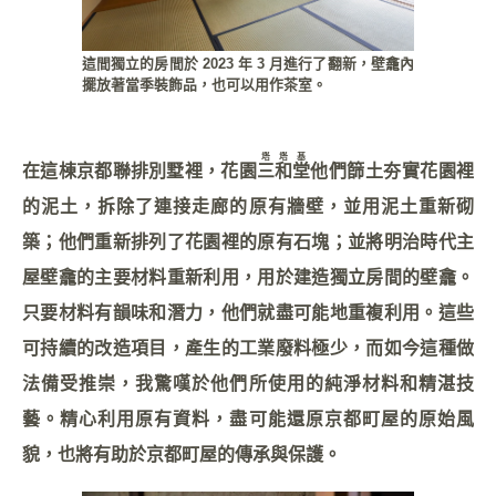
這間獨立的房間於 2023 年 3 月進行了翻新，壁龕內
擺放著當季裝飾品，也可以用作茶室。
塔塔基
在這棟京都聯排別墅裡，花園
三和堂
他們篩土夯實花園裡
的泥土，拆除了連接走廊的原有牆壁，並用泥土重新砌
築；他們重新排列了花園裡的原有石塊；並將明治時代主
屋壁龕的主要材料重新利用，用於建造獨立房間的壁龕。
只要材料有韻味和潛力，他們就盡可能地重複利用。這些
可持續的改造項目，產生的工業廢料極少，而如今這種做
法備受推崇，我驚嘆於他們所使用的純淨材料和精湛技
藝。精心利用原有資料，盡可能還原京都町屋的原始風
貌，也將有助於京都町屋的傳承與保護。